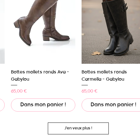
Aperçu rapide
Aperçu rapide
Bottes mollets ronds Ava -
Bottes mollets ronds
Gabylou
Carmella - Gabylou
Prix
Prix
65,00 €
65,00 €
Dans mon panier !
Dans mon panier !
J'en veux plus !