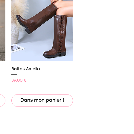
Aperçu rapide
Bottes Amelia
Prix
39,00 €
Dans mon panier !