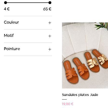
4 €
65 €
Couleur
Motif
Pointure
36
37
38
39
40
41
Aperçu rapide
Sandales plates Jade
42
Prix
19,00 €