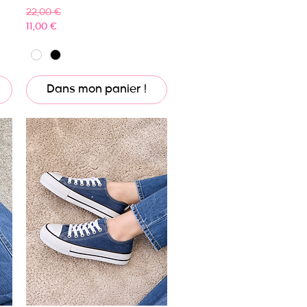
Prix original
Prix promotionnel
22,00 €
11,00 €
Dans mon panier !