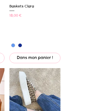
Aperçu rapide
Baskets Clara
Prix
18,00 €
Dans mon panier !