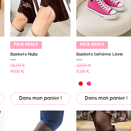
Aperçu rapide
Aperçu rapide
PRIX MINIS
PRIX MINIS
Baskets Nala
Baskets bohème Lovie
Prix original
Prix promotionnel
Prix original
Prix promotionnel
26,00 €
22,00 €
19,00 €
11,00 €
Dans mon panier !
Dans mon panier !