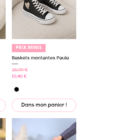
Aperçu rapide
PRIX MINIS
Baskets montantes Paula
Prix original
Prix promotionnel
26,00 €
10,40 €
Dans mon panier !