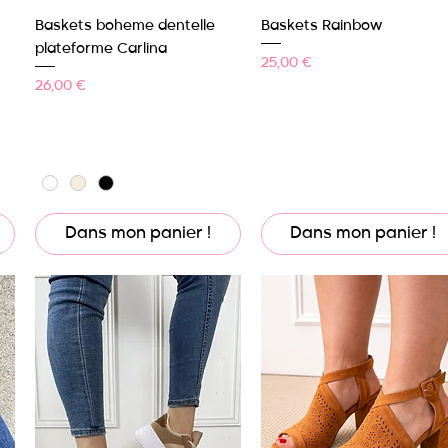
Aperçu rapide
Aperçu rapide
Baskets boheme dentelle
Baskets Rainbow
plateforme Carlina
Prix
25,00 €
Prix
26,00 €
Dans mon panier !
Dans mon panier !