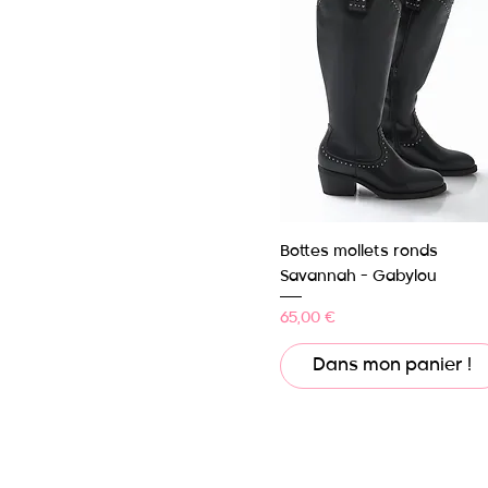
Aperçu rapide
Bottes mollets ronds
Savannah - Gabylou
Prix
65,00 €
Dans mon panier !