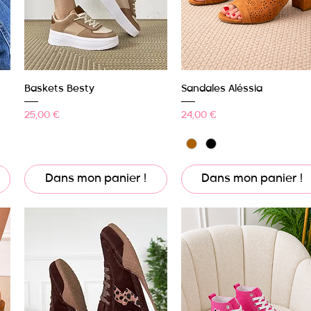
Aperçu rapide
Aperçu rapide
Baskets Besty
Sandales Aléssia
Prix
Prix
25,00 €
24,00 €
Dans mon panier !
Dans mon panier !