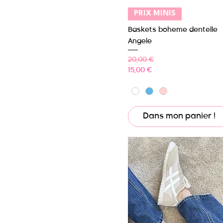
Aperçu rapide
PRIX MINIS
Baskets boheme dentelle
Angele
Prix original
Prix promotionnel
20,00 €
15,00 €
Dans mon panier !