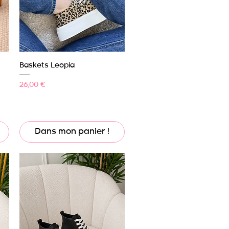
Aperçu rapide
Baskets Leopia
Prix
26,00 €
Dans mon panier !