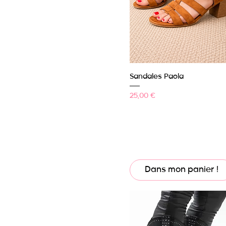
Aperçu rapide
Sandales Paola
Prix
25,00 €
Dans mon panier !