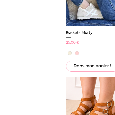
Aperçu rapide
Baskets Marty
Prix
25,00 €
Dans mon panier !