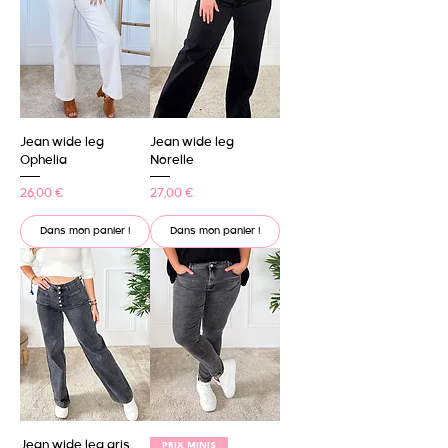
Jean wide leg
Jean wide leg
Ophelia
Norelle
Prix
Prix
26,00 €
27,00 €
Dans mon panier !
Dans mon panier !
Jean wide leg gris
PRIX MINIS