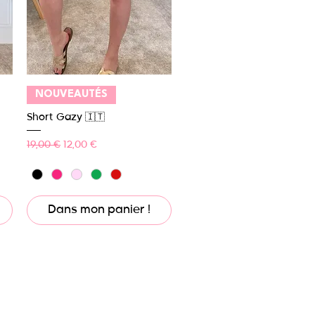
Aperçu rapide
NOUVEAUTÉS
Short Gazy 🇮🇹
Prix original
Prix promotionnel
19,00 €
12,00 €
Dans mon panier !