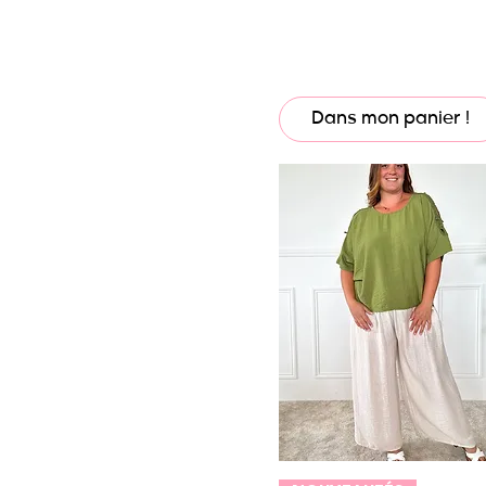
48
50
52
Dans mon panier !
54
36/38
36/42
38/40
40/42
42/44
44/46
46/48
48/50
50/52
52/54
54/56