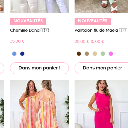
Aperçu rapide
Aperçu rapide
NOUVEAUTÉS
NOUVEAUTÉS
Chemise Dana 🇮🇹
Pantalon fluide Maela 🇮🇹
Prix
Prix original
Prix promotionnel
35,00 €
20,00 €
15,00 €
Dans mon panier !
Dans mon panier !