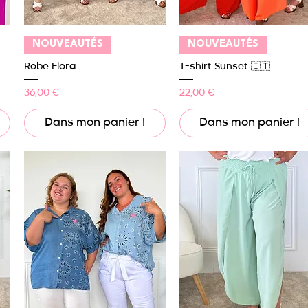
Aperçu rapide
Aperçu rapide
NOUVEAUTÉS
NOUVEAUTÉS
Robe Flora
T-shirt Sunset 🇮🇹
Prix
Prix
36,00 €
22,00 €
Dans mon panier !
Dans mon panier !