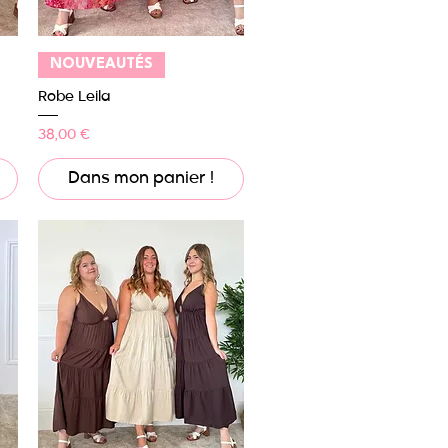
Aperçu rapide
NOUVEAUTÉS
Robe Leila
Prix
38,00 €
Dans mon panier !