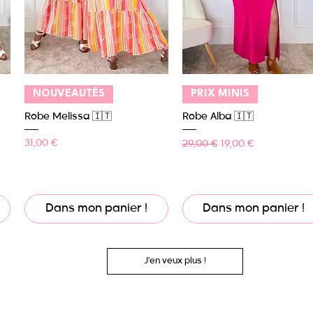
Aperçu rapide
Aperçu rapide
NOUVEAUTÉS
PRIX MINIS
Robe Melissa 🇮🇹
Robe Alba 🇮🇹
Prix
Prix original
Prix promotionnel
31,00 €
29,00 €
19,00 €
Dans mon panier !
Dans mon panier !
J'en veux plus !