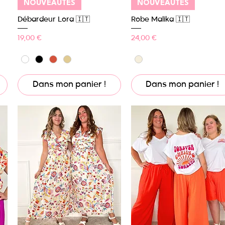
Aperçu rapide
Aperçu rapide
NOUVEAUTÉS
NOUVEAUTÉS
Débardeur Lora 🇮🇹
Robe Malika 🇮🇹
Prix
Prix
19,00 €
24,00 €
Dans mon panier !
Dans mon panier !