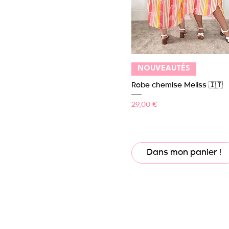
Aperçu rapide
NOUVEAUTÉS
Robe chemise Meliss 🇮🇹
Prix
29,00 €
Dans mon panier !