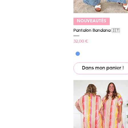
Taille unique 48/52
Taille unique 48/54
Aperçu rapide
NOUVEAUTÉS
Pantalon Bandana 🇮🇹
Prix
32,00 €
Dans mon panier !