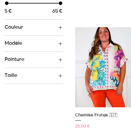
5 €
65 €
Couleur
Modèle
1
Pointure
2
38
Taille
40
36
41
38
40
42
Aperçu rapide
Chemise Frutas 🇮🇹
44
Prix
25,00 €
46