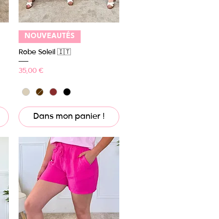
Aperçu rapide
NOUVEAUTÉS
Robe Soleil 🇮🇹
Prix
35,00 €
Dans mon panier !