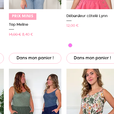
Aperçu rapide
Aperçu rapide
Débardeur côtelé Lynn
PRIX MINIS
Top Meline
Prix
12,00 €
Prix original
Prix promotionnel
14,00 €
8,40 €
Dans mon panier !
Dans mon panier !