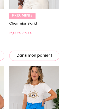
Aperçu rapide
PRIX MINIS
Chemisier Sigrid
Prix original
Prix promotionnel
15,00 €
7,50 €
Dans mon panier !