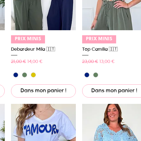
Aperçu rapide
Aperçu rapide
PRIX MINIS
PRIX MINIS
Debardeur Mila 🇮🇹
Top Camilia 🇮🇹
Prix original
Prix promotionnel
Prix original
Prix promotionnel
21,00 €
14,00 €
23,00 €
13,00 €
Dans mon panier !
Dans mon panier !