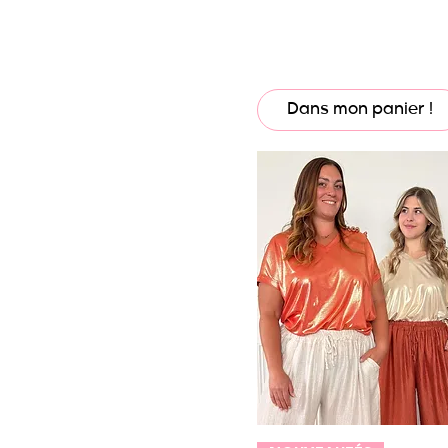
50
36/42
38/40
40/42
Dans mon panier !
42/44
44/46
46/48
48/50
50/52
S/M
Taille 1 - 38/42
Taille 2 - 44/48
Taille 3 - 48/52
Taille 38/44
Taille Unique