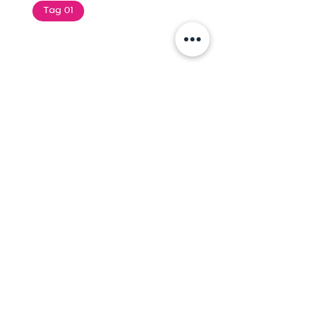
Tag 01
Text of the printing and
typesetting industry. Lor
$165.99
Add To Cart
Tag 01