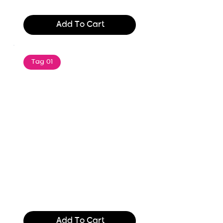
$165.99
Add To Cart
Tag 01
Text of the printing and
typesetting industry. Lor
$165.99
Add To Cart