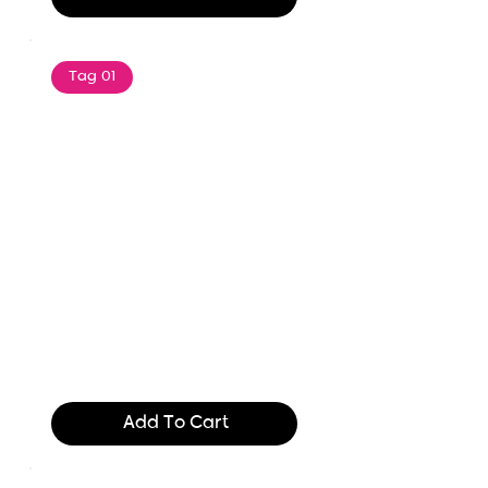
Tag 01
Text of the printing and
typesetting industry. Lor
$165.99
Add To Cart