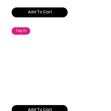
$165.99
Add To Cart
Tag 01
Text of the printing and
typesetting industry. Lor
$165.99
Add To Cart