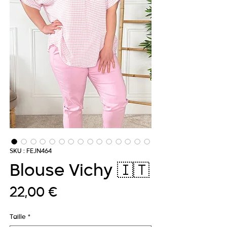
SKU : FEJN464
Blouse Vichy 🇮🇹
Prix
22,00 €
Taille
*