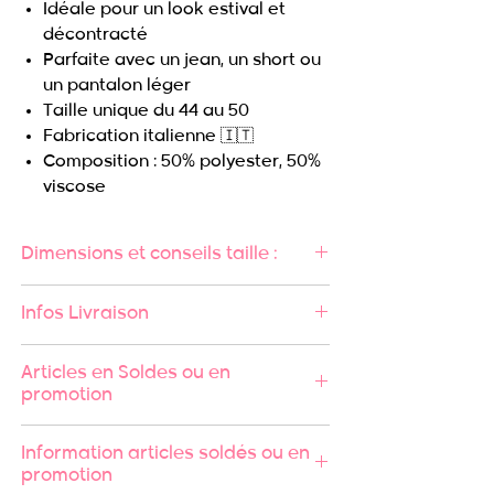
Idéale pour un look estival et
décontracté
Parfaite avec un jean, un short ou
un pantalon léger
Taille unique du 44 au 50
Fabrication italienne 🇮🇹
Composition : 50% polyester, 50%
viscose
Dimensions et conseils taille :
Largeur poitrine : 68 cm
Infos Livraison
Largeur taille : 72 cm
Longueur : 71 cm
🚚 Expédition rapide sous 24/48h
Articles en Soldes ou en
Léana mesure 1.68m et porte
🔄 Retours acceptés
promotion
habituellement une taille 44/46.
💳 Paiement en plusieurs fois
possible
Les articles achetés en soldes ou
Information articles soldés ou en
📦 Livraison offerte dès 99€ en
en promotion ne sont ni repris, ni
promotion
Mondial Relay
échangés, conformément à nos