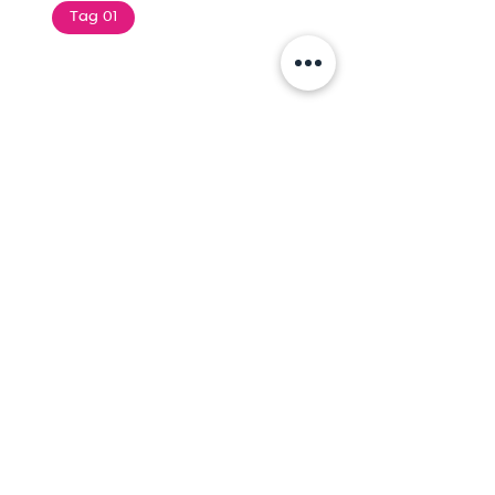
Tag 01
Text of the printing and
typesetting industry. Lor
$165.99
Add To Cart
Tag 01