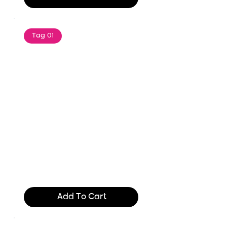
Tag 01
Text of the printing and
typesetting industry. Lor
$165.99
Add To Cart