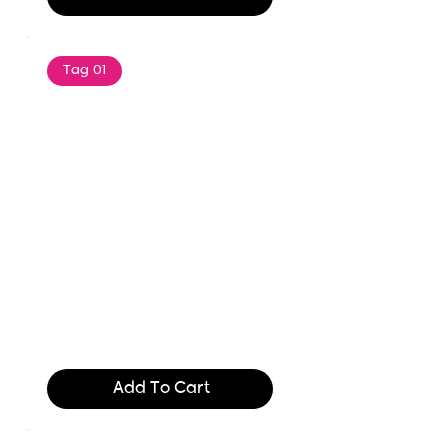
Tag 01
Text of the printing and
typesetting industry. Lor
$165.99
Add To Cart