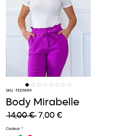
SKU : FEDSM19
Body Mirabelle
Prix
Prix
 14,00 € 
7,00 €
original
promotionnel
Couleur
*