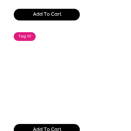
$165.99
Add To Cart
Tag 01
Text of the printing and
typesetting industry. Lor
$165.99
Add To Cart