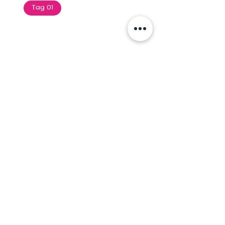
Tag 01
Text of the printing and
typesetting industry. Lor
$165.99
Add To Cart
Tag 01