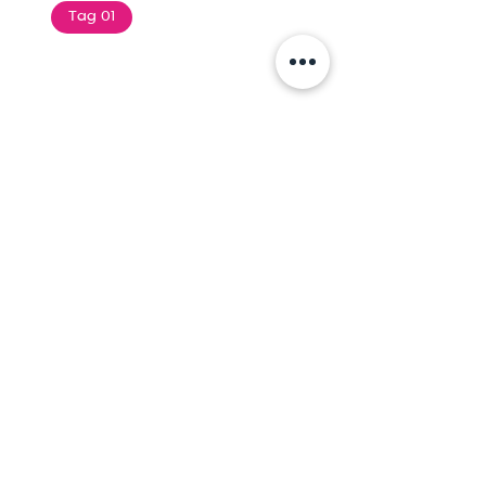
Tag 01
Text of the printing and
typesetting industry. Lor
$165.99
Add To Cart
Tag 01