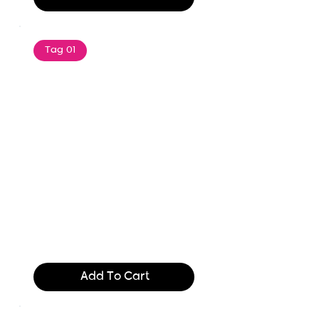
Tag 01
Text of the printing and
typesetting industry. Lor
$165.99
Add To Cart