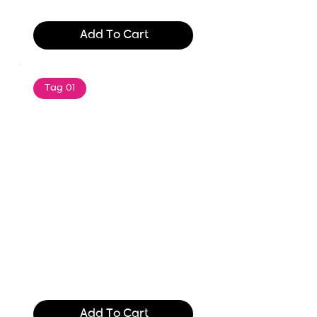
$165.99
Add To Cart
Tag 01
Text of the printing and
typesetting industry. Lor
$165.99
Add To Cart