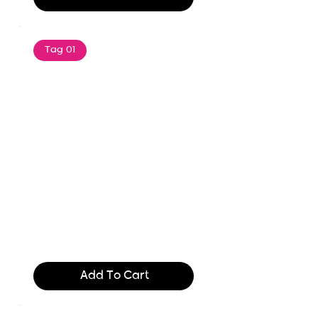
Tag 01
Text of the printing and
typesetting industry. Lor
$165.99
Add To Cart