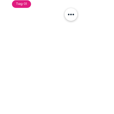
Tag 01
Text of the printing and
typesetting industry. Lor
$165.99
Add To Cart
Tag 01