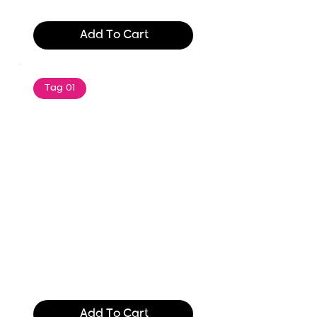
$165.99
Add To Cart
Tag 01
Text of the printing and
typesetting industry. Lor
$165.99
Add To Cart