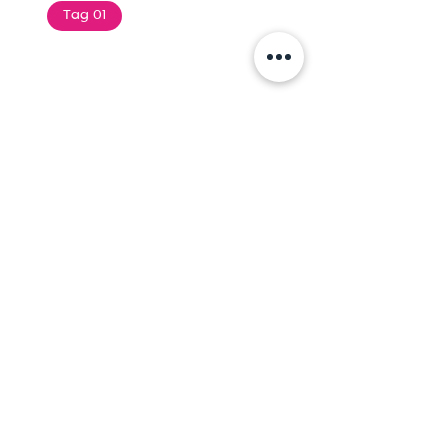
Tag 01
Text of the printing and
typesetting industry. Lor
$165.99
Add To Cart
Tag 01