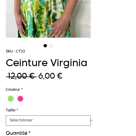
SKU : CT33
Ceinture Virginia
Prix
Prix
 12,00 € 
6,00 €
original
promotionnel
Couleur
*
Taille
*
Quantité
*