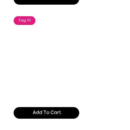
Tag 01
Text of the printing and
typesetting industry. Lor
$165.99
Add To Cart