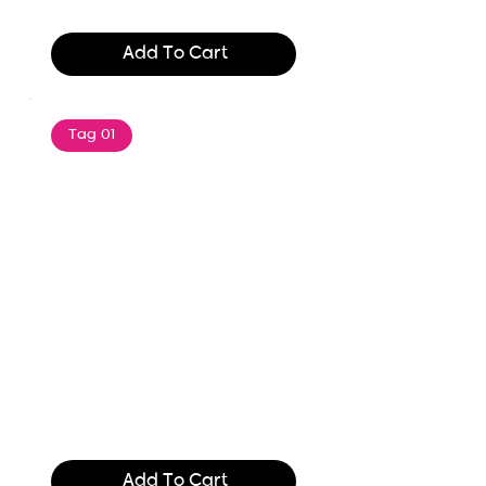
$165.99
Add To Cart
Tag 01
Text of the printing and
typesetting industry. Lor
$165.99
Add To Cart