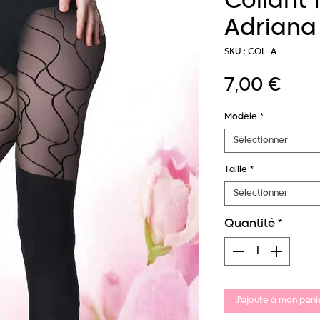
Collant 
Adriana
SKU : COL-A
Prix
7,00 €
Modèle
*
Sélectionner
Taille
*
Sélectionner
Quantité
*
J'ajoute à mon panie