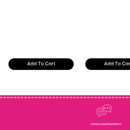
Text of the printing and
Text of the printing
typesetting industry. Lor
typesetting industry
$165.99
$165.99
Add To Cart
Add To Car
contact@dsfashion.fr