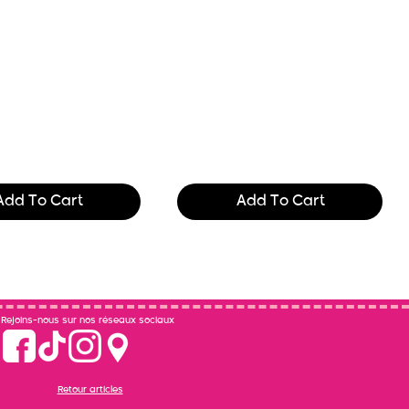
he printing and
Text of the printing and
ng industry. Lor
typesetting industry. Lor
$165.99
Add To Cart
Add To Cart
Rejoins-nous sur nos réseaux sociaux
Retour articles