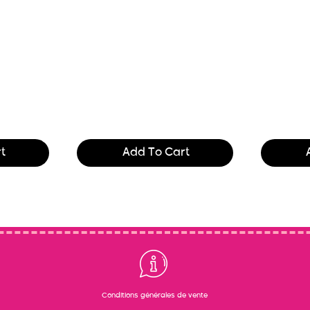
 and
Text of the printing and
Text of t
. Lor
typesetting industry. Lor
typesetti
$165.99
$165.99
t
Add To Cart
Conditions générales de vente