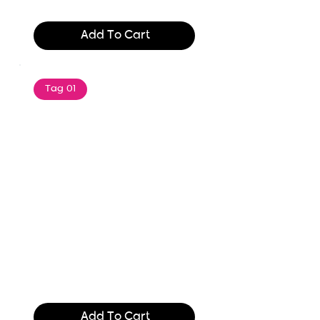
$165.99
Add To Cart
Tag 01
Text of the printing and
typesetting industry. Lor
$165.99
Add To Cart