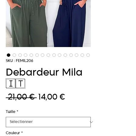
SKU : FEMIL206
Debardeur Mila
🇮🇹
Prix
Prix
 21,00 € 
14,00 €
original
promotionnel
Taille
*
Couleur
*