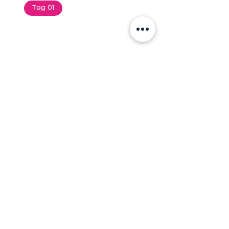
Tag 01
Text of the printing and
typesetting industry. Lor
$165.99
Add To Cart
Tag 01