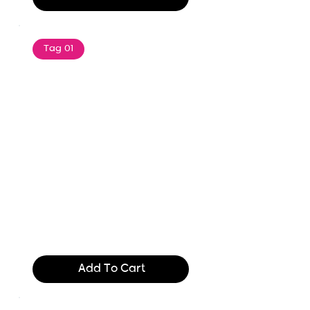
Tag 01
Text of the printing and
typesetting industry. Lor
$165.99
Add To Cart