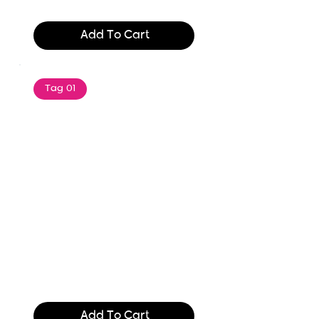
$165.99
Add To Cart
Tag 01
Text of the printing and
typesetting industry. Lor
$165.99
Add To Cart