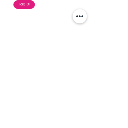
Tag 01
Text of the printing and
typesetting industry. Lor
$165.99
Add To Cart
Tag 01