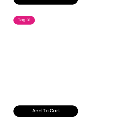
Tag 01
Text of the printing and
typesetting industry. Lor
$165.99
Add To Cart