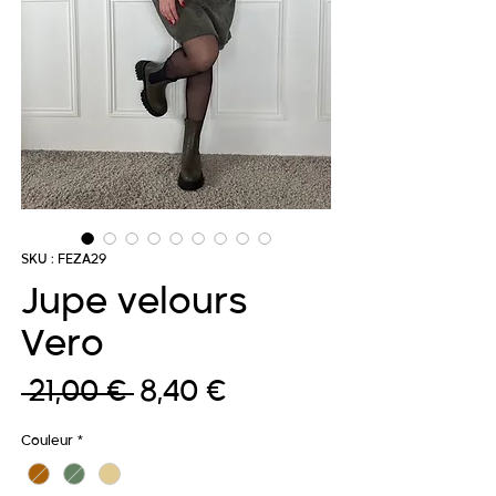
SKU : FEZA29
Jupe velours
Vero
Prix
Prix
 21,00 € 
8,40 €
original
promotionnel
Couleur
*