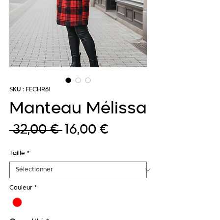
SKU : FECHR61
Manteau Mélissa
Prix
Prix
 32,00 € 
16,00 €
original
promotionnel
Taille
*
Couleur
*