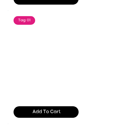
Tag 01
Text of the printing and
typesetting industry. Lor
$165.99
Add To Cart