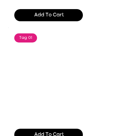
$165.99
Add To Cart
Tag 01
Text of the printing and
typesetting industry. Lor
$165.99
Add To Cart