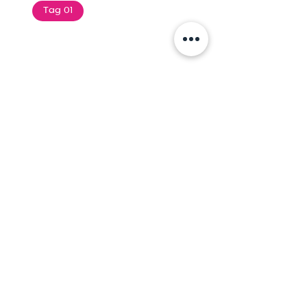
Tag 01
Text of the printing and
typesetting industry. Lor
$165.99
Add To Cart
Tag 01