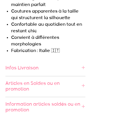
maintien parfait
Coutures apparentes à la taille
qui structurent la silhouette
Confortable au quotidien tout en
restant chic
Convient à différentes
morphologies
Fabrication : Italie 🇮🇹
Infos Livraison
🚚 Expédition rapide sous 24/48h
Articles en Soldes ou en
🔄 Retours acceptés
promotion
💳 Paiement en plusieurs fois
possible
Les articles achetés en soldes ou
Information articles soldés ou en
📦 Livraison offerte dès 99€ en
en promotion ne sont ni repris, ni
promotion
Mondial Relay
échangés, conformément à nos
Conditions Générales de Vente.
Les articles achetés en soldes ou
en promotion ne sont ni repris, ni