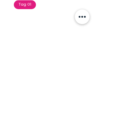
Tag 01
Text of the printing and
typesetting industry. Lor
$165.99
Add To Cart
Tag 01