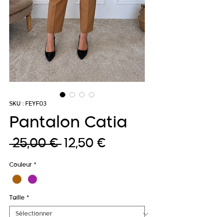
SKU : FEYF03
Pantalon Catia
Prix
Prix
 25,00 € 
12,50 €
original
promotionnel
Couleur
*
Taille
*