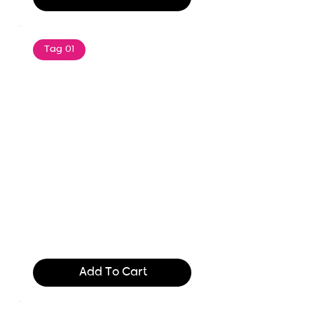
Tag 01
Text of the printing and
typesetting industry. Lor
$165.99
Add To Cart