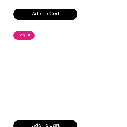
$165.99
Add To Cart
Tag 01
Text of the printing and
typesetting industry. Lor
$165.99
Add To Cart