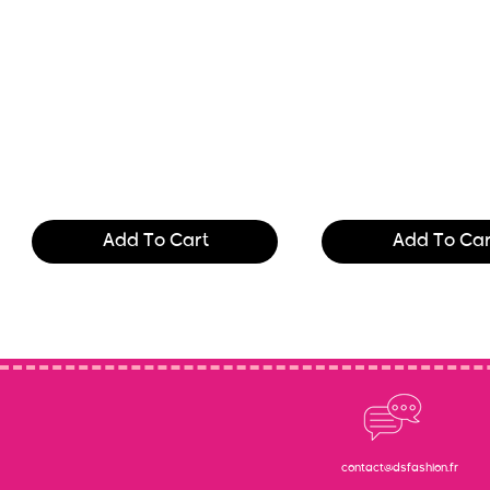
Text of the printing and
Text of the printing
typesetting industry. Lor
typesetting industry
$165.99
$165.99
Add To Cart
Add To Car
contact@dsfashion.fr