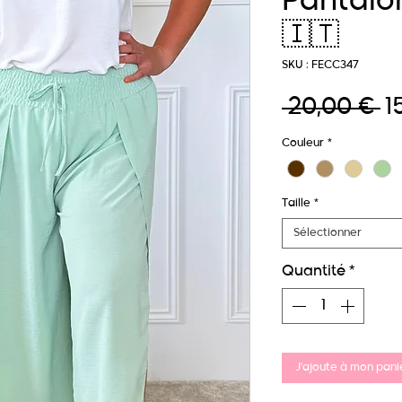
Pantalo
🇮🇹
SKU : FECC347
Pr
 20,00 € 
1
or
Couleur
*
Taille
*
Sélectionner
Quantité
*
J'ajoute à mon panie