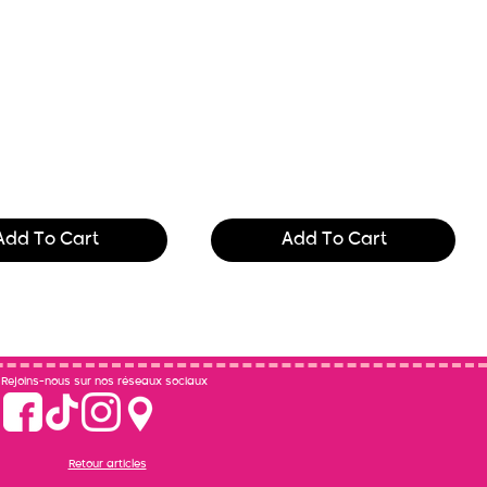
he printing and
Text of the printing and
ng industry. Lor
typesetting industry. Lor
$165.99
Add To Cart
Add To Cart
Rejoins-nous sur nos réseaux sociaux
Retour articles