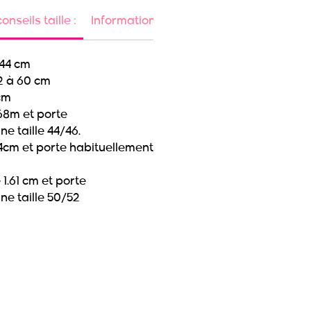
nseils taille :
Information articles soldés ou en promo
 44 cm
32 à 60 cm
 cm
68m et porte
e taille 44/46.
4cm et porte habituellement
.61 cm et porte
ne taille 50/52