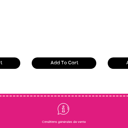
 and
Text of the printing and
Text of t
. Lor
typesetting industry. Lor
typesetti
$165.99
$165.99
t
Add To Cart
Conditions générales de vente