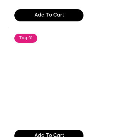
$165.99
Add To Cart
Tag 01
Text of the printing and
typesetting industry. Lor
$165.99
Add To Cart