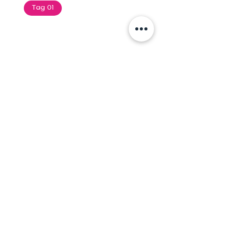
Tag 01
Text of the printing and
typesetting industry. Lor
$165.99
Add To Cart
Tag 01