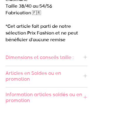
Taille 38/40 au 54/56
Fabrication 🇫🇷
*Cet article fait parti de notre
sélection Prix Fashion et ne peut
bénéficier d'aucune remise
Dimensions et conseils taille :
Largeur poitrine : 52 cm en 38/40 -
Articles en Soldes ou en
69 cm en 54/56
promotion
Largeur taille : 49 cm en 38/40 - 66
cm en 54/56
Les articles achetés en soldes ou
Information articles soldés ou en
Longueur : 56 cm en 38/40 - 63 cm
en promotion ne sont ni repris, ni
promotion
en 54/56
échangés, conformément à nos
Léana mesure 1.68m et porte
Conditions Générales de Vente.
Les articles achetés en soldes ou
habituellement une taille 44/46,
en promotion ne sont ni repris, ni
elle porte le perfecto ORNELLA en
échangés, conformément à nos