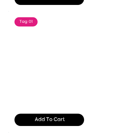
Tag 01
Text of the printing and
typesetting industry. Lor
$165.99
Add To Cart