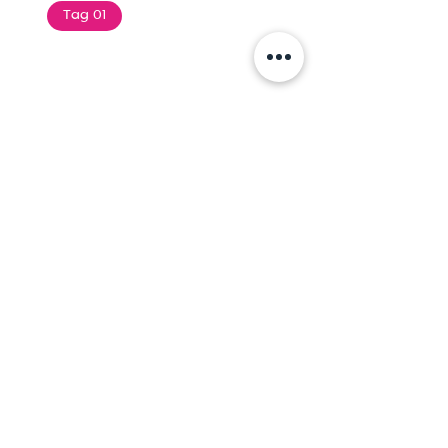
Tag 01
Text of the printing and
typesetting industry. Lor
$165.99
Add To Cart
Tag 01