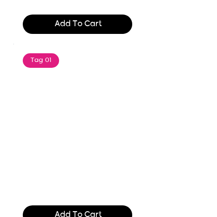
$165.99
Add To Cart
Tag 01
Text of the printing and
typesetting industry. Lor
$165.99
Add To Cart