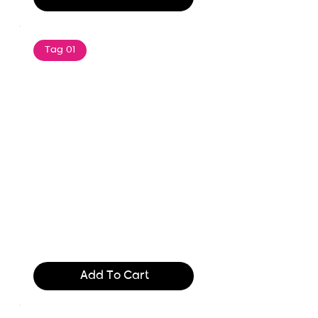
Tag 01
Text of the printing and
typesetting industry. Lor
$165.99
Add To Cart