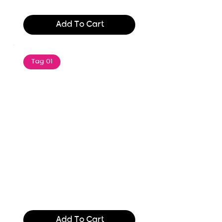
$165.99
Add To Cart
Tag 01
Text of the printing and
typesetting industry. Lor
$165.99
Add To Cart