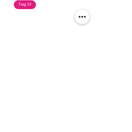
Tag 01
Text of the printing and
typesetting industry. Lor
$165.99
Add To Cart
Tag 01