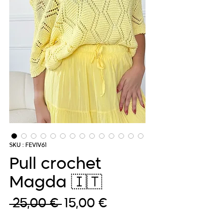
SKU : FEVIV61
Pull crochet
Magda 🇮🇹
Prix
Prix
 25,00 € 
15,00 €