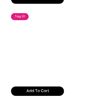
Tag 01
Text of the printing and
typesetting industry. Lor
$165.99
Add To Cart