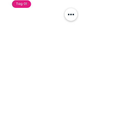
Tag 01
Text of the printing and
typesetting industry. Lor
$165.99
Add To Cart
Tag 01