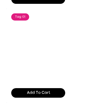
Tag 01
Text of the printing and
typesetting industry. Lor
$165.99
Add To Cart