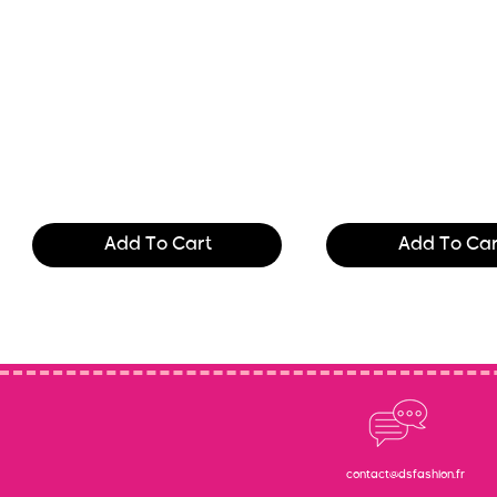
Text of the printing and
Text of the printing
typesetting industry. Lor
typesetting industry
$165.99
$165.99
Add To Cart
Add To Car
contact@dsfashion.fr