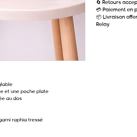
🔄 Retours acce
💳 Paiement en p
📦 Livraison off
Relay
glable
ée et une poche plate
pée au dos
 garni raphia tressé