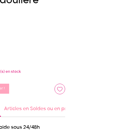
douliere
x
e(s) en stock
r !
Articles en Soldes ou en promotion
Information arti
apide sous 24/48h