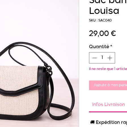
Sac ban
Louisa
SKU : SAC040
Pri
29,00 €
Quantité
*
Il ne reste que 1 articl
J'ajoute à mon panie
Infos Livraison
🚚 Expédition r