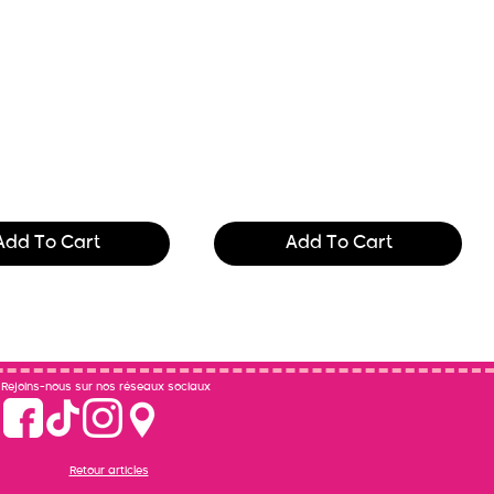
he printing and
Text of the printing and
ng industry. Lor
typesetting industry. Lor
$165.99
Add To Cart
Add To Cart
Rejoins-nous sur nos réseaux sociaux
Retour articles