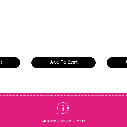
 and
Text of the printing and
Text of t
. Lor
typesetting industry. Lor
typesetti
$165.99
$165.99
t
Add To Cart
Conditions générales de vente