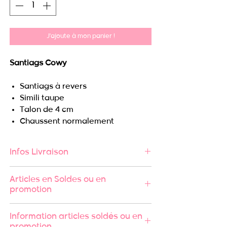
J'ajoute à mon panier !
Santiags Cowy
Santiags à revers
Simili taupe
Talon de 4 cm
Chaussent normalement
Infos Livraison
🚚 Expédition rapide sous 24/48h
Articles en Soldes ou en
🔄 Retours acceptés
promotion
💳 Paiement en plusieurs fois
possible
Les articles achetés en soldes ou
Information articles soldés ou en
📦 Livraison offerte dès 99€ en
en promotion ne sont ni repris, ni