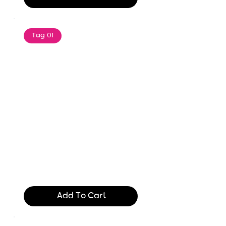
Tag 01
Text of the printing and
typesetting industry. Lor
$165.99
Add To Cart