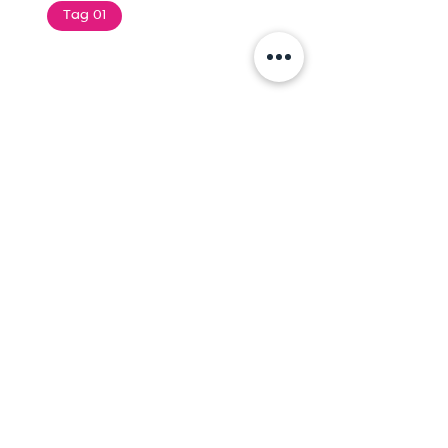
Tag 01
Text of the printing and
typesetting industry. Lor
$165.99
Add To Cart
Tag 01