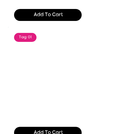
$165.99
Add To Cart
Tag 01
Text of the printing and
typesetting industry. Lor
$165.99
Add To Cart