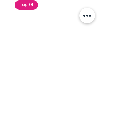
Tag 01
Text of the printing and
typesetting industry. Lor
$165.99
Add To Cart
Tag 01