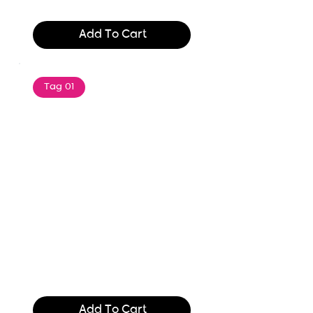
$165.99
Add To Cart
Tag 01
Text of the printing and
typesetting industry. Lor
$165.99
Add To Cart