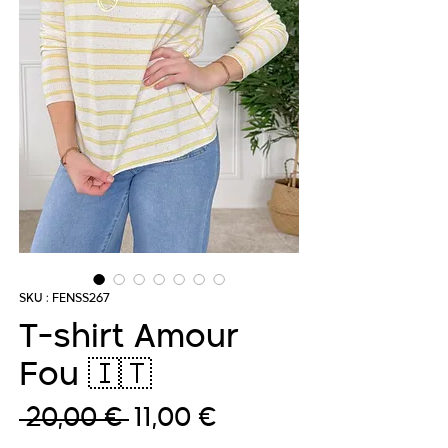
SKU : FENSS267
T-shirt Amour
Fou 🇮🇹
Prix
Prix
 20,00 € 
11,00 €