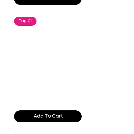
Tag 01
Text of the printing and
typesetting industry. Lor
$165.99
Add To Cart