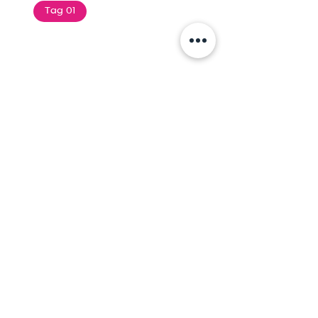
Tag 01
Text of the printing and
typesetting industry. Lor
$165.99
Add To Cart
Tag 01