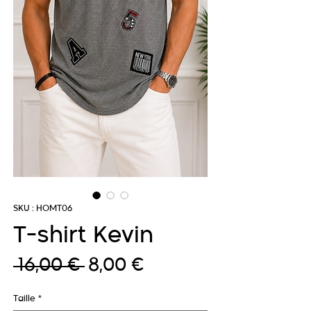
SKU : HOMT06
T-shirt Kevin
Prix
Prix
 16,00 € 
8,00 €
original
promotionnel
Taille
*