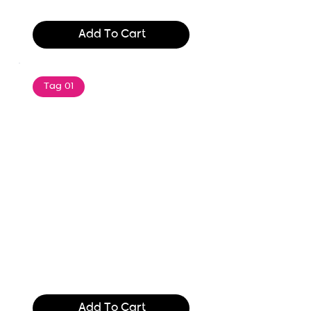
$165.99
Add To Cart
Tag 01
Text of the printing and
typesetting industry. Lor
$165.99
Add To Cart