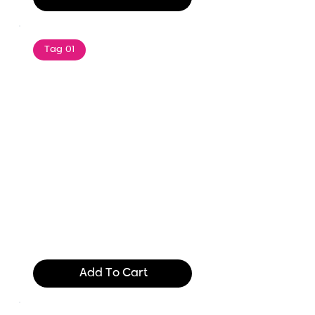
Tag 01
Text of the printing and
typesetting industry. Lor
$165.99
Add To Cart