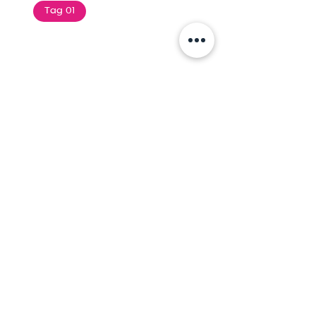
Tag 01
Text of the printing and
typesetting industry. Lor
$165.99
Add To Cart
Tag 01