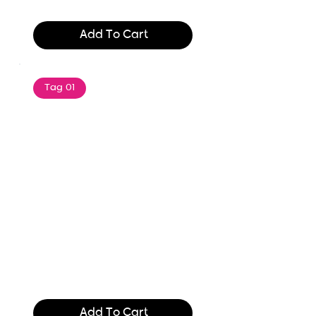
$165.99
Add To Cart
Tag 01
Text of the printing and
typesetting industry. Lor
$165.99
Add To Cart