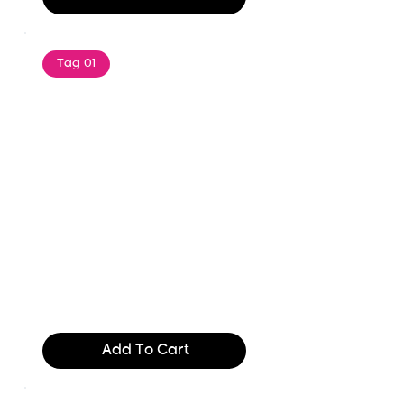
Tag 01
Text of the printing and
typesetting industry. Lor
$165.99
Add To Cart