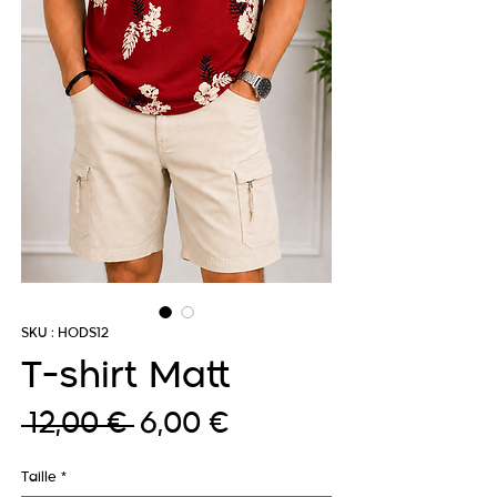
SKU : HODS12
T-shirt Matt
Prix
Prix
 12,00 € 
6,00 €
original
promotionnel
Taille
*